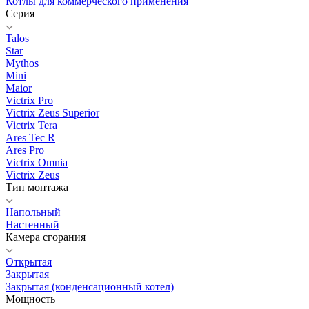
Котлы для коммерческого применения
Серия
Talos
Star
Mythos
Mini
Maior
Victrix Pro
Victrix Zeus Superior
Victrix Tera
Ares Tec R
Ares Pro
Victrix Omnia
Victrix Zeus
Тип монтажа
Напольный
Настенный
Камера сгорания
Открытая
Закрытая
Закрытая (конденсационный котел)
Мощность