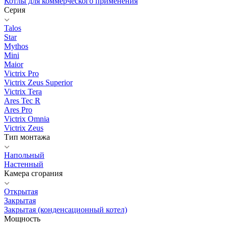
Котлы для коммерческого применения
Серия
Talos
Star
Mythos
Mini
Maior
Victrix Pro
Victrix Zeus Superior
Victrix Tera
Ares Tec R
Ares Pro
Victrix Omnia
Victrix Zeus
Тип монтажа
Напольный
Настенный
Камера сгорания
Открытая
Закрытая
Закрытая (конденсационный котел)
Мощность