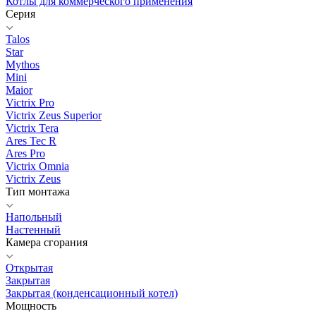
Котлы для коммерческого применения
Серия
Talos
Star
Mythos
Mini
Maior
Victrix Pro
Victrix Zeus Superior
Victrix Tera
Ares Tec R
Ares Pro
Victrix Omnia
Victrix Zeus
Тип монтажа
Напольный
Настенный
Камера сгорания
Открытая
Закрытая
Закрытая (конденсационный котел)
Мощность