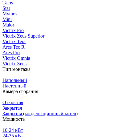
Talos
Star
Mythos
Mini
Maior
Victrix Pro
Victrix Zeus Superior
Victrix Tera
Ares Tec R
Ares Pro
Victrix Omnia
Victrix Zeus
Тип монтажа
Напольный
Настенный
Камера сгорания
Открытая
Закрытая
Закрытая (конденсационный котел)
Мощность
10-24 кВт
24-35 кВт