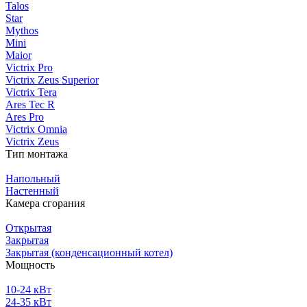
Talos
Star
Mythos
Mini
Maior
Victrix Pro
Victrix Zeus Superior
Victrix Tera
Ares Tec R
Ares Pro
Victrix Omnia
Victrix Zeus
Тип монтажа
Напольный
Настенный
Камера сгорания
Открытая
Закрытая
Закрытая (конденсационный котел)
Мощность
10-24 кВт
24-35 кВт