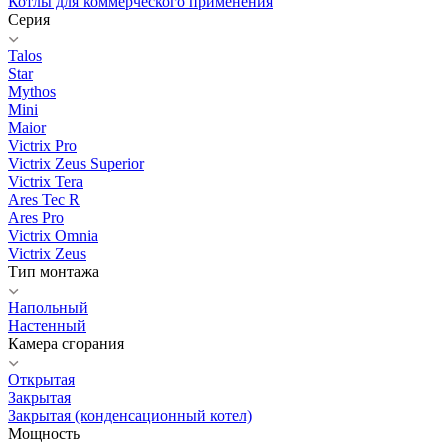
Котлы для коммерческого применения
Серия
Talos
Star
Mythos
Mini
Maior
Victrix Pro
Victrix Zeus Superior
Victrix Tera
Ares Tec R
Ares Pro
Victrix Omnia
Victrix Zeus
Тип монтажа
Напольный
Настенный
Камера сгорания
Открытая
Закрытая
Закрытая (конденсационный котел)
Мощность