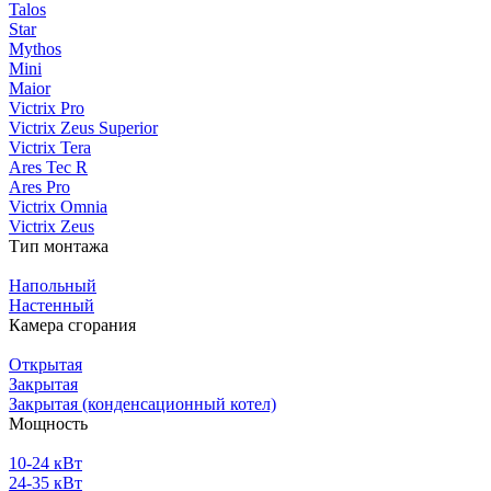
Talos
Star
Mythos
Mini
Maior
Victrix Pro
Victrix Zeus Superior
Victrix Tera
Ares Tec R
Ares Pro
Victrix Omnia
Victrix Zeus
Тип монтажа
Напольный
Настенный
Камера сгорания
Открытая
Закрытая
Закрытая (конденсационный котел)
Мощность
10-24 кВт
24-35 кВт