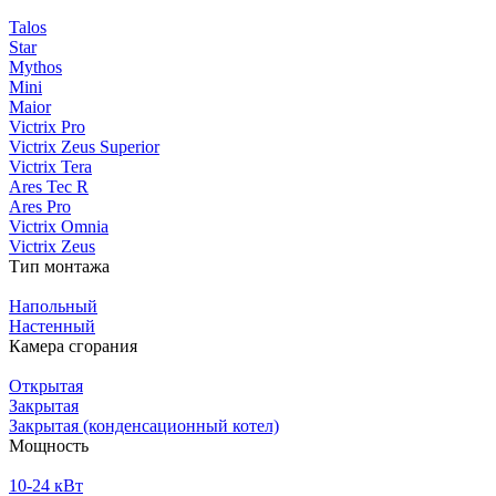
Talos
Star
Mythos
Mini
Maior
Victrix Pro
Victrix Zeus Superior
Victrix Tera
Ares Tec R
Ares Pro
Victrix Omnia
Victrix Zeus
Тип монтажа
Напольный
Настенный
Камера сгорания
Открытая
Закрытая
Закрытая (конденсационный котел)
Мощность
10-24 кВт