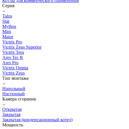
Котлы для коммерческого применения
Серия
Talos
Star
Mythos
Mini
Maior
Victrix Pro
Victrix Zeus Superior
Victrix Tera
Ares Tec R
Ares Pro
Victrix Omnia
Victrix Zeus
Тип монтажа
Напольный
Настенный
Камера сгорания
Открытая
Закрытая
Закрытая (конденсационный котел)
Мощность