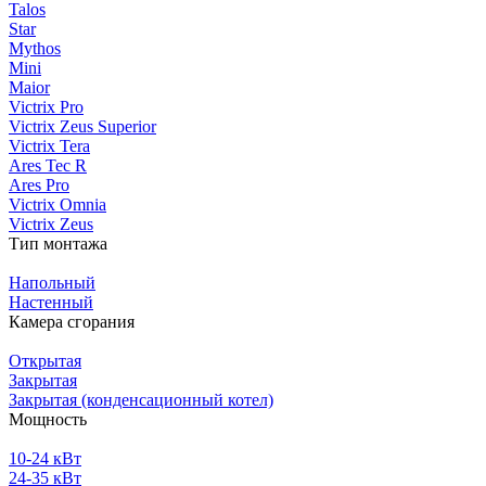
Talos
Star
Mythos
Mini
Maior
Victrix Pro
Victrix Zeus Superior
Victrix Tera
Ares Tec R
Ares Pro
Victrix Omnia
Victrix Zeus
Тип монтажа
Напольный
Настенный
Камера сгорания
Открытая
Закрытая
Закрытая (конденсационный котел)
Мощность
10-24 кВт
24-35 кВт