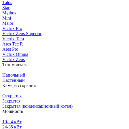
Talos
Star
Mythos
Mini
Maior
Victrix Pro
Victrix Zeus Superior
Victrix Tera
Ares Tec R
Ares Pro
Victrix Omnia
Victrix Zeus
Тип монтажа
Напольный
Настенный
Камера сгорания
Открытая
Закрытая
Закрытая (конденсационный котел)
Мощность
10-24 кВт
24-35 кВт