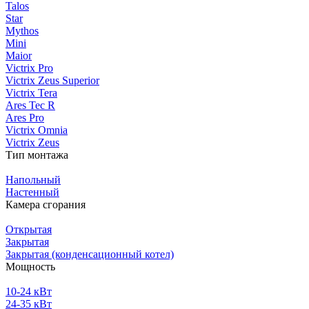
Talos
Star
Mythos
Mini
Maior
Victrix Pro
Victrix Zeus Superior
Victrix Tera
Ares Tec R
Ares Pro
Victrix Omnia
Victrix Zeus
Тип монтажа
Напольный
Настенный
Камера сгорания
Открытая
Закрытая
Закрытая (конденсационный котел)
Мощность
10-24 кВт
24-35 кВт