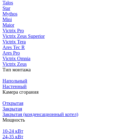
Talos
Star
Mythos
Mini
Maior
Victrix Pro
Victrix Zeus Superior
Victrix Tera
Ares Tec R
Ares Pro
Victrix Omnia
Victrix Zeus
Тип монтажа
Напольный
Настенный
Камера сгорания
Открытая
Закрытая
Закрытая (конденсационный котел)
Мощность
10-24 кВт
24-35 кВт