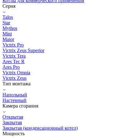
Котлы для коммерческого применения
Серия
Talos
Star
Mythos
Mini
Maior
Victrix Pro
Victrix Zeus Superior
Victrix Tera
Ares Tec R
Ares Pro
Victrix Omnia
Victrix Zeus
Тип монтажа
Напольный
Настенный
Камера сгорания
Открытая
Закрытая
Закрытая (конденсационный котел)
Мощность