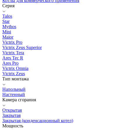
Котлы для коммерческого применения
Серия
Talos
Star
Mythos
Mini
Maior
Victrix Pro
Victrix Zeus Superior
Victrix Tera
Ares Tec R
Ares Pro
Victrix Omnia
Victrix Zeus
Тип монтажа
Напольный
Настенный
Камера сгорания
Открытая
Закрытая
Закрытая (конденсационный котел)
Мощность