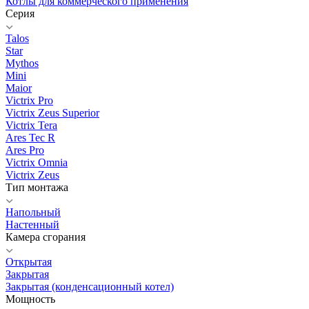
Котлы для коммерческого применения
Серия
Talos
Star
Mythos
Mini
Maior
Victrix Pro
Victrix Zeus Superior
Victrix Tera
Ares Tec R
Ares Pro
Victrix Omnia
Victrix Zeus
Тип монтажа
Напольный
Настенный
Камера сгорания
Открытая
Закрытая
Закрытая (конденсационный котел)
Мощность