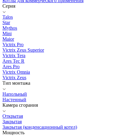
Котлы для коммерческого применения
Серия
Talos
Star
Mythos
Mini
Maior
Victrix Pro
Victrix Zeus Superior
Victrix Tera
Ares Tec R
Ares Pro
Victrix Omnia
Victrix Zeus
Тип монтажа
Напольный
Настенный
Камера сгорания
Открытая
Закрытая
Закрытая (конденсационный котел)
Мощность