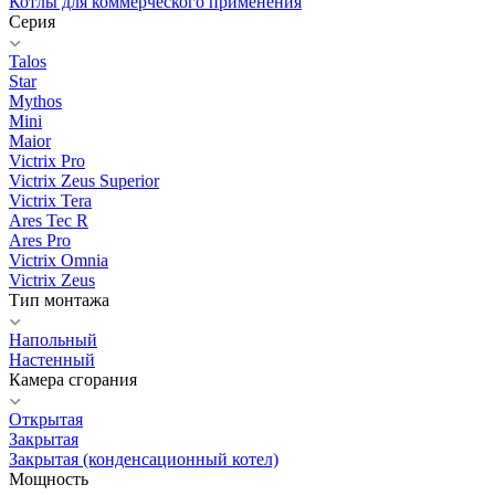
Котлы для коммерческого применения
Серия
Talos
Star
Mythos
Mini
Maior
Victrix Pro
Victrix Zeus Superior
Victrix Tera
Ares Tec R
Ares Pro
Victrix Omnia
Victrix Zeus
Тип монтажа
Напольный
Настенный
Камера сгорания
Открытая
Закрытая
Закрытая (конденсационный котел)
Мощность