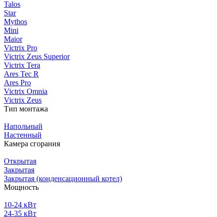
Talos
Star
Mythos
Mini
Maior
Victrix Pro
Victrix Zeus Superior
Victrix Tera
Ares Tec R
Ares Pro
Victrix Omnia
Victrix Zeus
Тип монтажа
Напольный
Настенный
Камера сгорания
Открытая
Закрытая
Закрытая (конденсационный котел)
Мощность
10-24 кВт
24-35 кВт