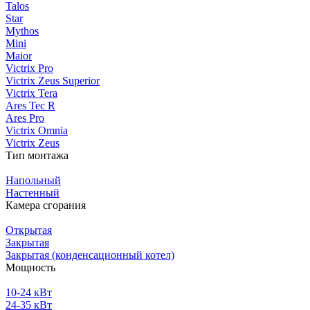
Talos
Star
Mythos
Mini
Maior
Victrix Pro
Victrix Zeus Superior
Victrix Tera
Ares Tec R
Ares Pro
Victrix Omnia
Victrix Zeus
Тип монтажа
Напольный
Настенный
Камера сгорания
Открытая
Закрытая
Закрытая (конденсационный котел)
Мощность
10-24 кВт
24-35 кВт