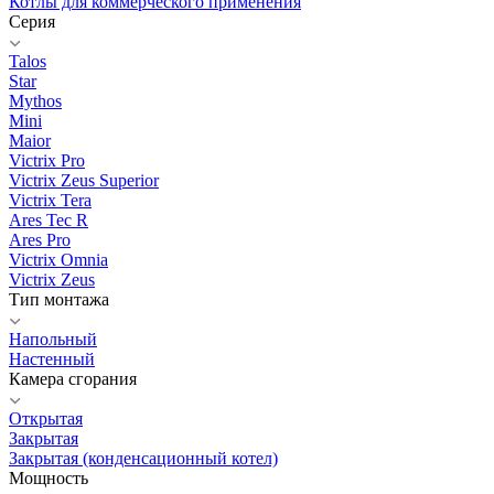
Котлы для коммерческого применения
Серия
Talos
Star
Mythos
Mini
Maior
Victrix Pro
Victrix Zeus Superior
Victrix Tera
Ares Tec R
Ares Pro
Victrix Omnia
Victrix Zeus
Тип монтажа
Напольный
Настенный
Камера сгорания
Открытая
Закрытая
Закрытая (конденсационный котел)
Мощность