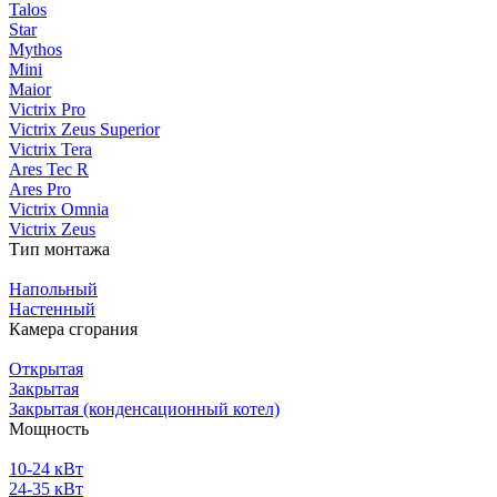
Talos
Star
Mythos
Mini
Maior
Victrix Pro
Victrix Zeus Superior
Victrix Tera
Ares Tec R
Ares Pro
Victrix Omnia
Victrix Zeus
Тип монтажа
Напольный
Настенный
Камера сгорания
Открытая
Закрытая
Закрытая (конденсационный котел)
Мощность
10-24 кВт
24-35 кВт