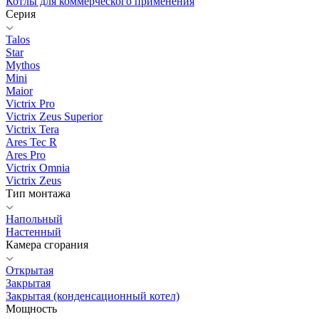
Котлы для коммерческого применения
Серия
Talos
Star
Mythos
Mini
Maior
Victrix Pro
Victrix Zeus Superior
Victrix Tera
Ares Tec R
Ares Pro
Victrix Omnia
Victrix Zeus
Тип монтажа
Напольный
Настенный
Камера сгорания
Открытая
Закрытая
Закрытая (конденсационный котел)
Мощность