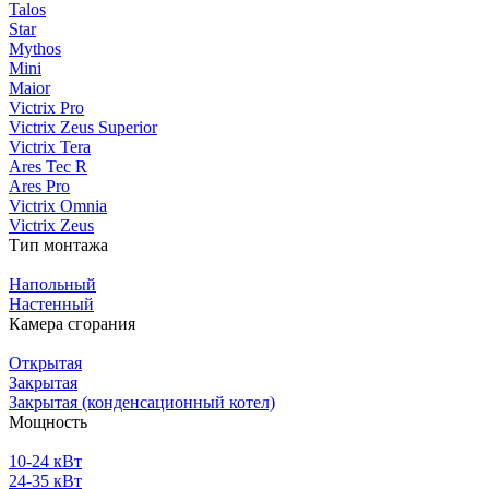
Talos
Star
Mythos
Mini
Maior
Victrix Pro
Victrix Zeus Superior
Victrix Tera
Ares Tec R
Ares Pro
Victrix Omnia
Victrix Zeus
Тип монтажа
Напольный
Настенный
Камера сгорания
Открытая
Закрытая
Закрытая (конденсационный котел)
Мощность
10-24 кВт
24-35 кВт