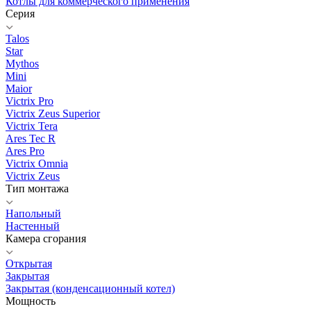
Котлы для коммерческого применения
Серия
Talos
Star
Mythos
Mini
Maior
Victrix Pro
Victrix Zeus Superior
Victrix Tera
Ares Tec R
Ares Pro
Victrix Omnia
Victrix Zeus
Тип монтажа
Напольный
Настенный
Камера сгорания
Открытая
Закрытая
Закрытая (конденсационный котел)
Мощность