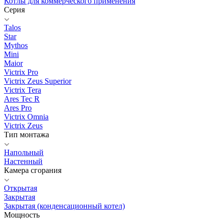
Котлы для коммерческого применения
Серия
Talos
Star
Mythos
Mini
Maior
Victrix Pro
Victrix Zeus Superior
Victrix Tera
Ares Tec R
Ares Pro
Victrix Omnia
Victrix Zeus
Тип монтажа
Напольный
Настенный
Камера сгорания
Открытая
Закрытая
Закрытая (конденсационный котел)
Мощность