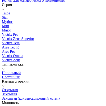
Котлы для коммерческого применения
Серия
Talos
Star
Mythos
Mini
Maior
Victrix Pro
Victrix Zeus Superior
Victrix Tera
Ares Tec R
Ares Pro
Victrix Omnia
Victrix Zeus
Тип монтажа
Напольный
Настенный
Камера сгорания
Открытая
Закрытая
Закрытая (конденсационный котел)
Мощность