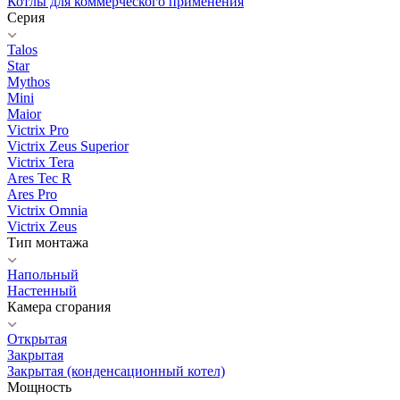
Котлы для коммерческого применения
Серия
Talos
Star
Mythos
Mini
Maior
Victrix Pro
Victrix Zeus Superior
Victrix Tera
Ares Tec R
Ares Pro
Victrix Omnia
Victrix Zeus
Тип монтажа
Напольный
Настенный
Камера сгорания
Открытая
Закрытая
Закрытая (конденсационный котел)
Мощность