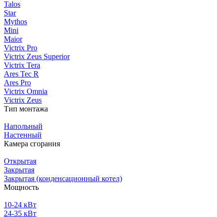
Talos
Star
Mythos
Mini
Maior
Victrix Pro
Victrix Zeus Superior
Victrix Tera
Ares Tec R
Ares Pro
Victrix Omnia
Victrix Zeus
Тип монтажа
Напольный
Настенный
Камера сгорания
Открытая
Закрытая
Закрытая (конденсационный котел)
Мощность
10-24 кВт
24-35 кВт