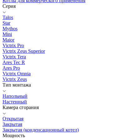
Котлы для коммерческого применения
Серия
Talos
Star
Mythos
Mini
Maior
Victrix Pro
Victrix Zeus Superior
Victrix Tera
Ares Tec R
Ares Pro
Victrix Omnia
Victrix Zeus
Тип монтажа
Напольный
Настенный
Камера сгорания
Открытая
Закрытая
Закрытая (конденсационный котел)
Мощность