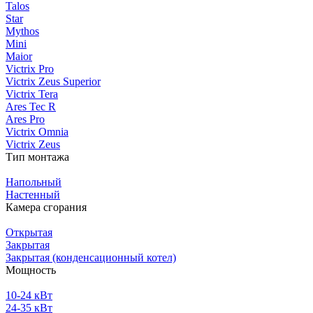
Talos
Star
Mythos
Mini
Maior
Victrix Pro
Victrix Zeus Superior
Victrix Tera
Ares Tec R
Ares Pro
Victrix Omnia
Victrix Zeus
Тип монтажа
Напольный
Настенный
Камера сгорания
Открытая
Закрытая
Закрытая (конденсационный котел)
Мощность
10-24 кВт
24-35 кВт