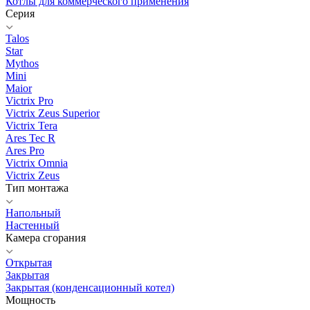
Котлы для коммерческого применения
Серия
Talos
Star
Mythos
Mini
Maior
Victrix Pro
Victrix Zeus Superior
Victrix Tera
Ares Tec R
Ares Pro
Victrix Omnia
Victrix Zeus
Тип монтажа
Напольный
Настенный
Камера сгорания
Открытая
Закрытая
Закрытая (конденсационный котел)
Мощность