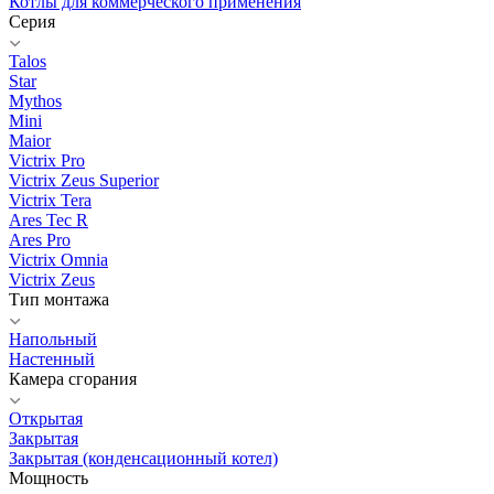
Котлы для коммерческого применения
Серия
Talos
Star
Mythos
Mini
Maior
Victrix Pro
Victrix Zeus Superior
Victrix Tera
Ares Tec R
Ares Pro
Victrix Omnia
Victrix Zeus
Тип монтажа
Напольный
Настенный
Камера сгорания
Открытая
Закрытая
Закрытая (конденсационный котел)
Мощность