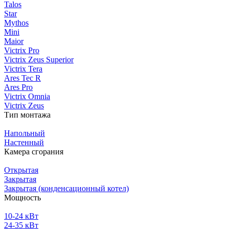
Talos
Star
Mythos
Mini
Maior
Victrix Pro
Victrix Zeus Superior
Victrix Tera
Ares Tec R
Ares Pro
Victrix Omnia
Victrix Zeus
Тип монтажа
Напольный
Настенный
Камера сгорания
Открытая
Закрытая
Закрытая (конденсационный котел)
Мощность
10-24 кВт
24-35 кВт