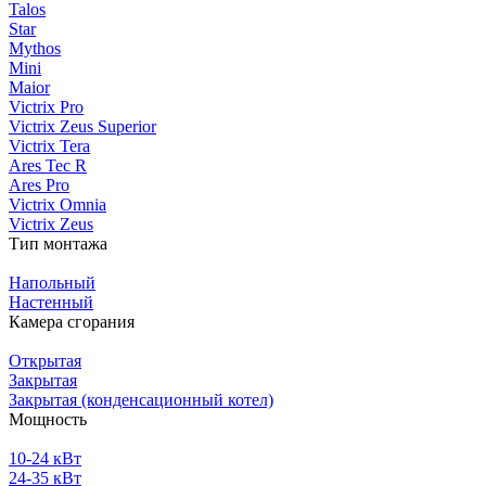
Talos
Star
Mythos
Mini
Maior
Victrix Pro
Victrix Zeus Superior
Victrix Tera
Ares Tec R
Ares Pro
Victrix Omnia
Victrix Zeus
Тип монтажа
Напольный
Настенный
Камера сгорания
Открытая
Закрытая
Закрытая (конденсационный котел)
Мощность
10-24 кВт
24-35 кВт