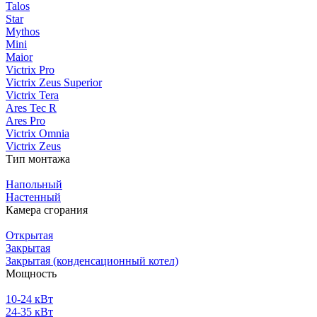
Talos
Star
Mythos
Mini
Maior
Victrix Pro
Victrix Zeus Superior
Victrix Tera
Ares Tec R
Ares Pro
Victrix Omnia
Victrix Zeus
Тип монтажа
Напольный
Настенный
Камера сгорания
Открытая
Закрытая
Закрытая (конденсационный котел)
Мощность
10-24 кВт
24-35 кВт