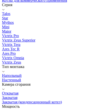
Котлы для коммерческого применения
Серия
Talos
Star
Mythos
Mini
Maior
Victrix Pro
Victrix Zeus Superior
Victrix Tera
Ares Tec R
Ares Pro
Victrix Omnia
Victrix Zeus
Тип монтажа
Напольный
Настенный
Камера сгорания
Открытая
Закрытая
Закрытая (конденсационный котел)
Мощность