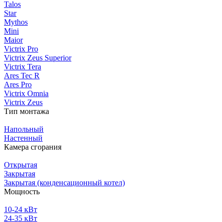
Talos
Star
Mythos
Mini
Maior
Victrix Pro
Victrix Zeus Superior
Victrix Tera
Ares Tec R
Ares Pro
Victrix Omnia
Victrix Zeus
Тип монтажа
Напольный
Настенный
Камера сгорания
Открытая
Закрытая
Закрытая (конденсационный котел)
Мощность
10-24 кВт
24-35 кВт