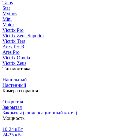
Talos
Star
Mythos
Mini
Maior
Victrix Pro
Victrix Zeus Superior
Victrix Tera
Ares Tec R
Ares Pro
Victrix Omnia
Victrix Zeus
Тип монтажа
Напольный
Настенный
Камера сгорания
Открытая
Закрытая
Закрытая (конденсационный котел)
Мощность
10-24 кВт
24-35 кВт