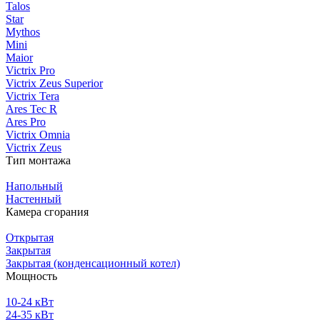
Talos
Star
Mythos
Mini
Maior
Victrix Pro
Victrix Zeus Superior
Victrix Tera
Ares Tec R
Ares Pro
Victrix Omnia
Victrix Zeus
Тип монтажа
Напольный
Настенный
Камера сгорания
Открытая
Закрытая
Закрытая (конденсационный котел)
Мощность
10-24 кВт
24-35 кВт