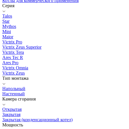
Котлы для коммерческого применения
Серия
Talos
Star
Mythos
Mini
Maior
Victrix Pro
Victrix Zeus Superior
Victrix Tera
Ares Tec R
Ares Pro
Victrix Omnia
Victrix Zeus
Тип монтажа
Напольный
Настенный
Камера сгорания
Открытая
Закрытая
Закрытая (конденсационный котел)
Мощность