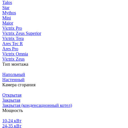
Talos
Star
Mythos
Mini
Maior
Victrix Pro
Victrix Zeus Superior
Victrix Tera
Ares Tec R
Ares Pro
Victrix Omnia
Victrix Zeus
Тип монтажа
Напольный
Настенный
Камера сгорания
Открытая
Закрытая
Закрытая (конденсационный котел)
Мощность
10-24 кВт
24-35 кВт