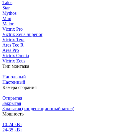
Talos
Star
Mythos
Mini
Maior
Victrix Pro
Victrix Zeus Superior
Victrix Tera
Ares Tec R
Ares Pro
Victrix Omnia
Victrix Zeus
Тип монтажа
Напольный
Настенный
Камера сгорания
Открытая
Закрытая
Закрытая (конденсационный котел)
Мощность
10-24 кВт
24-35 кВт