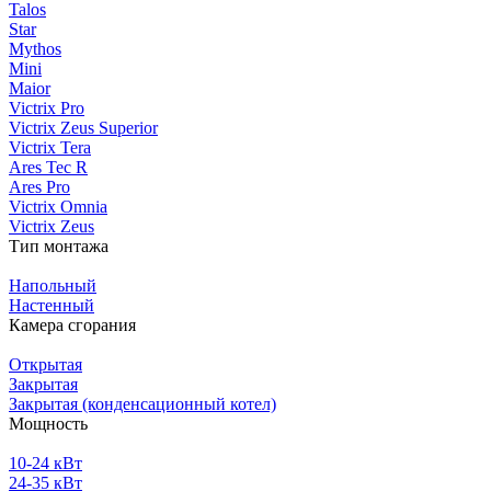
Talos
Star
Mythos
Mini
Maior
Victrix Pro
Victrix Zeus Superior
Victrix Tera
Ares Tec R
Ares Pro
Victrix Omnia
Victrix Zeus
Тип монтажа
Напольный
Настенный
Камера сгорания
Открытая
Закрытая
Закрытая (конденсационный котел)
Мощность
10-24 кВт
24-35 кВт