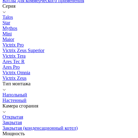
Котлы для коммерческого применения
Серия
Talos
Star
Mythos
Mini
Maior
Victrix Pro
Victrix Zeus Superior
Victrix Tera
Ares Tec R
Ares Pro
Victrix Omnia
Victrix Zeus
Тип монтажа
Напольный
Настенный
Камера сгорания
Открытая
Закрытая
Закрытая (конденсационный котел)
Мощность