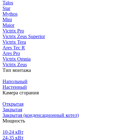
Talos
Star
Mythos
Mini
Maior
Victrix Pro
Victrix Zeus Superior
Victrix Tera
Ares Tec R
Ares Pro
Victrix Omnia
Victrix Zeus
Тип монтажа
Напольный
Настенный
Камера сгорания
Открытая
Закрытая
Закрытая (конденсационный котел)
Мощность
10-24 кВт
24-35 кВт