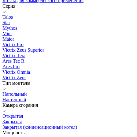
Котлы для коммерческого применения
Серия
Talos
Star
Mythos
Mini
Maior
Victrix Pro
Victrix Zeus Superior
Victrix Tera
Ares Tec R
Ares Pro
Victrix Omnia
Victrix Zeus
Тип монтажа
Напольный
Настенный
Камера сгорания
Открытая
Закрытая
Закрытая (конденсационный котел)
Мощность