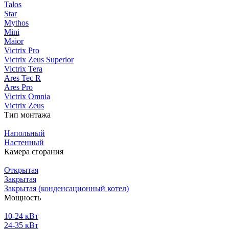
Talos
Star
Mythos
Mini
Maior
Victrix Pro
Victrix Zeus Superior
Victrix Tera
Ares Tec R
Ares Pro
Victrix Omnia
Victrix Zeus
Тип монтажа
Напольный
Настенный
Камера сгорания
Открытая
Закрытая
Закрытая (конденсационный котел)
Мощность
10-24 кВт
24-35 кВт