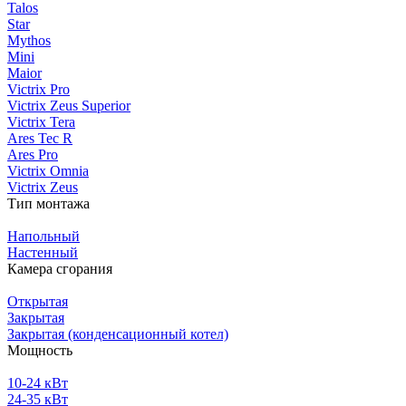
Talos
Star
Mythos
Mini
Maior
Victrix Pro
Victrix Zeus Superior
Victrix Tera
Ares Tec R
Ares Pro
Victrix Omnia
Victrix Zeus
Тип монтажа
Напольный
Настенный
Камера сгорания
Открытая
Закрытая
Закрытая (конденсационный котел)
Мощность
10-24 кВт
24-35 кВт