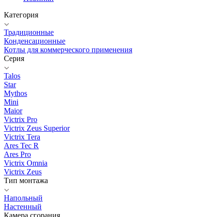
Категория
Традиционные
Конденсационные
Котлы для коммерческого применения
Серия
Talos
Star
Mythos
Mini
Maior
Victrix Pro
Victrix Zeus Superior
Victrix Tera
Ares Tec R
Ares Pro
Victrix Omnia
Victrix Zeus
Тип монтажа
Напольный
Настенный
Камера сгорания