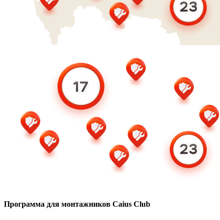
Программа для монтажников Caius Club